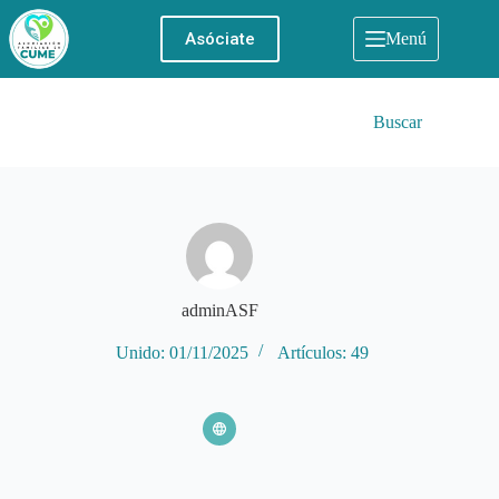
Saltar
al
Asóciate
Menú
contenido
Buscar
adminASF
Unido: 01/11/2025
Artículos: 49