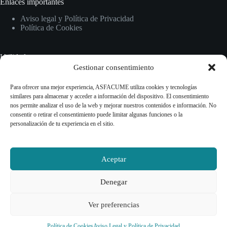
Enlaces importantes
Aviso legal y Política de Privacidad
Política de Cookies
Utilidades
Gestionar consentimiento
Inicio
Normativas
Para ofrecer una mejor experiencia, ASFACUME utiliza cookies y tecnologías
Guías y recursos
similares para almacenar y acceder a información del dispositivo. El consentimiento
Información sobre CUME
nos permite analizar el uso de la web y mejorar nuestros contenidos e información. No
consentir o retirar el consentimiento puede limitar algunas funciones o la
personalización de tu experiencia en el sitio.
Contact Info
Contacto
Aceptar
Teléfono
Denegar
+34 614 47 69 93
Email:
Ver preferencias
info@asfacume.com
Copyright © 2026 -ASOCIACIÓN DE FAMILIAS EN
Política de Cookies
Aviso Legal y Política de Privacidad