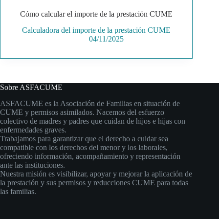
Cómo calcular el importe de la prestación CUME
Calculadora del importe de la prestación CUME
04/11/2025
Sobre ASFACUME
ASFACUME es la Asociación de Familias en situación de
CUME y permisos asimilados. Nacemos del esfuerzo
colectivo de madres y padres que cuidan de hijos e hijas con
enfermedades graves.
Trabajamos para garantizar que el derecho a cuidar sea
compatible con los derechos del menor y los laborales,
ofreciendo información, acompañamiento y representación
ante las instituciones.
Nuestra misión es visibilizar, apoyar y mejorar la aplicación de
la prestación y sus permisos y reducciones CUME para todas
las familias.