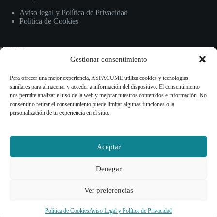
Aviso legal y Política de Privacidad
Política de Cookies
Utilidades
Gestionar consentimiento
Inicio
Normativas
Para ofrecer una mejor experiencia, ASFACUME utiliza cookies y tecnologías
Guías y recursos
similares para almacenar y acceder a información del dispositivo. El consentimiento
Información sobre CUME
nos permite analizar el uso de la web y mejorar nuestros contenidos e información. No
consentir o retirar el consentimiento puede limitar algunas funciones o la
personalización de tu experiencia en el sitio.
Contact Info
Contacto
Aceptar
Teléfono
Denegar
+34 614 47 69 93
Email:
Ver preferencias
info@asfacume.com
Copyright © 2026 -ASOCIACIÓN DE FAMILIAS EN
Política de Cookies
Aviso Legal y Política de Privacidad