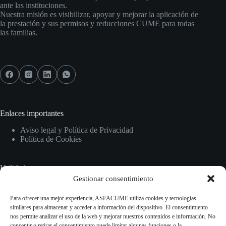
ante las instituciones.
Nuestra misión es visibilizar, apoyar y mejorar la aplicación de
la prestación y sus permisos y reducciones CUME para todas
las familias.
Enlaces importantes
Aviso legal y Política de Privacidad
Política de Cookies
Utilidades
Gestionar consentimiento
Inicio
Normativas
Para ofrecer una mejor experiencia, ASFACUME utiliza cookies y tecnologías
Guías y recursos
similares para almacenar y acceder a información del dispositivo. El consentimiento
Información sobre CUME
nos permite analizar el uso de la web y mejorar nuestros contenidos e información. No
consentir o retirar el consentimiento puede limitar algunas funciones o la