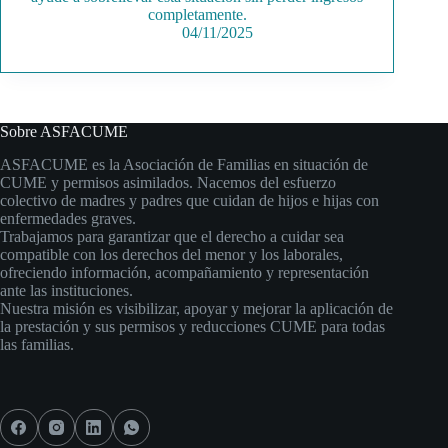
completamente.
04/11/2025
Sobre ASFACUME
ASFACUME es la Asociación de Familias en situación de
CUME y permisos asimilados. Nacemos del esfuerzo
colectivo de madres y padres que cuidan de hijos e hijas con
enfermedades graves.
Trabajamos para garantizar que el derecho a cuidar sea
compatible con los derechos del menor y los laborales,
ofreciendo información, acompañamiento y representación
ante las instituciones.
Nuestra misión es visibilizar, apoyar y mejorar la aplicación de
la prestación y sus permisos y reducciones CUME para todas
las familias.