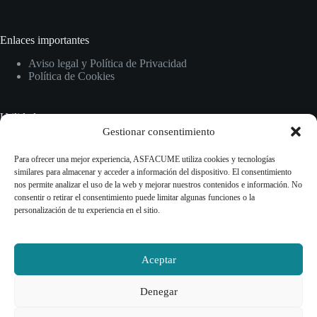
Enlaces importantes
Aviso legal y Política de Privacidad
Política de Cookies
Utilidades
Gestionar consentimiento
Inicio
Normativas
Para ofrecer una mejor experiencia, ASFACUME utiliza cookies y tecnologías
Guías y recursos
similares para almacenar y acceder a información del dispositivo. El consentimiento
Información sobre CUME
nos permite analizar el uso de la web y mejorar nuestros contenidos e información. No
consentir o retirar el consentimiento puede limitar algunas funciones o la
personalización de tu experiencia en el sitio.
Contact Info
Contacto
Aceptar
Teléfono
Denegar
+34 614 47 69 93