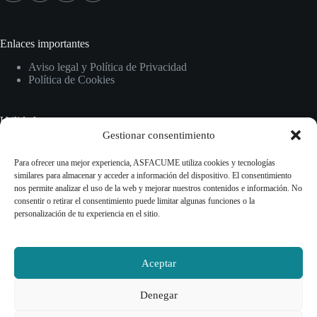
Enlaces importantes
Aviso legal y Política de Privacidad
Política de Cookies
Utilidades
Gestionar consentimiento
Inicio
Normativas
Para ofrecer una mejor experiencia, ASFACUME utiliza cookies y tecnologías
Guías y recursos
similares para almacenar y acceder a información del dispositivo. El consentimiento
Información sobre CUME
nos permite analizar el uso de la web y mejorar nuestros contenidos e información. No
consentir o retirar el consentimiento puede limitar algunas funciones o la
personalización de tu experiencia en el sitio.
Contact Info
Contacto
Aceptar
Teléfono
Denegar
+34 614 47 69 93